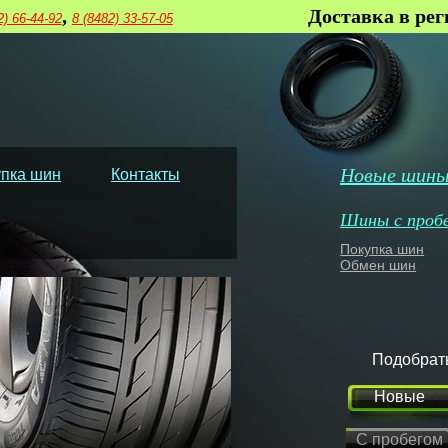
,
Доставка в ре
2) 66-44-92
8 (8482) 33-57-05
Новые шин
пка шин
Контакты
Шины с проб
Покупка шин
Обмен шин
Подобрат
Новые
С пробегом