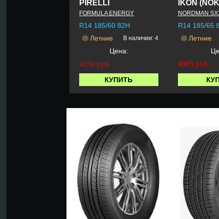
PIRELLI
IKON (NOK
FORMULA ENERGY
NORDMAN SX
R14 185/60 82H
R14 185/65 
Летние
Летние
В наличии: 4
Цена:
Це
4550
руб.
4995
руб.
КУПИТЬ
КУ