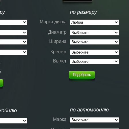
ру
по размеру
Марка диска
Диаметр
Ширина
Крепеж
Вылет
е
е
по автомобилю
мобилю
Марка