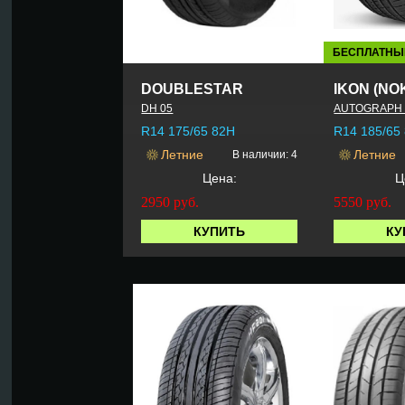
БЕСПЛАТНЫ
DOUBLESTAR
IKON (NO
DH 05
AUTOGRAPH 
R14 175/65 82H
R14 185/65
Летние
Летние
В наличии: 4
Цена:
Ц
2950
руб.
5550
руб.
КУПИТЬ
КУ