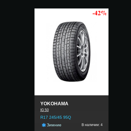
-42%
YOKOHAMA
IG 50
R17 245/45 95Q
Зимние
В наличии: 4