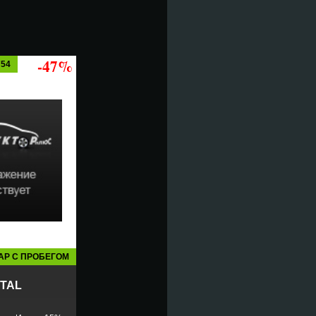
-47%
754
АР С ПРОБЕГОМ
TAL