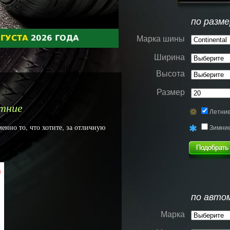
по разме
Марка шины
Ширина
Высота
Размер
етние
Летни
енно то, что хотите, за отличную
Зимни
%
по авто
Марка