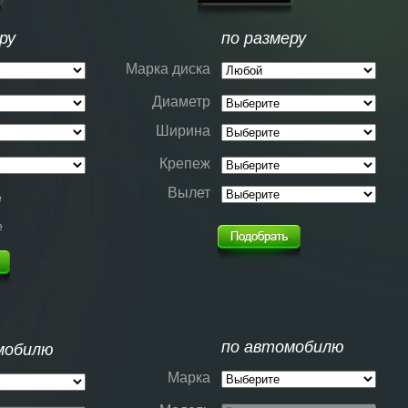
ру
по размеру
Марка диска
Диаметр
Ширина
Крепеж
Вылет
е
е
по автомобилю
мобилю
Марка