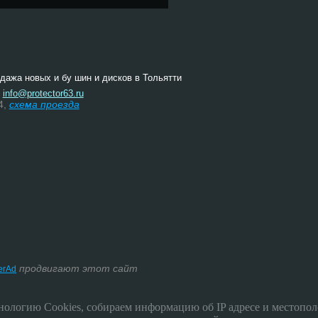
одажа новых и бу шин и дисков в Тольятти
:
info@protector63.ru
4,
схема проезда
продвигают этот сайт
terAd
ологию Cookies, собираем информацию об IP адресе и местополо