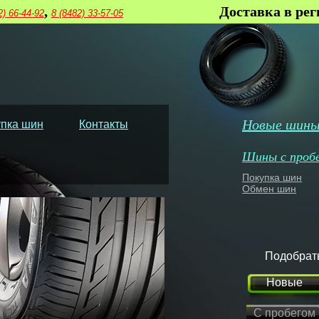
,
Доставка в ре
2) 66-44-92
8 (8482) 33-57-05
Новые шин
пка шин
Контакты
Шины с проб
Покупка шин
Обмен шин
Подобрат
Новые
С пробегом