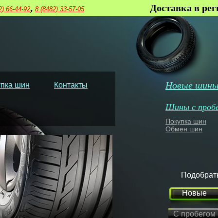
,
Доставка в ре
2) 66-44-92
8 (8482) 33-57-05
Новые шин
пка шин
Контакты
Шины с проб
Покупка шин
Обмен шин
Подобрат
Новые
С пробегом