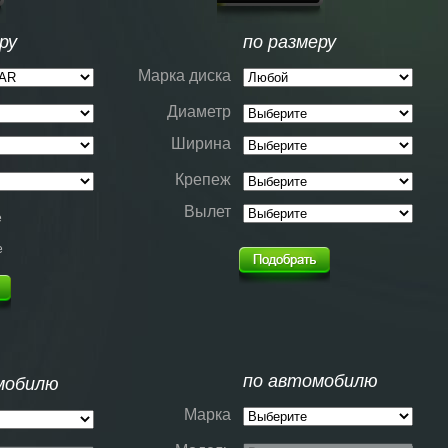
ру
по размеру
Марка диска
Диаметр
Ширина
Крепеж
Вылет
е
е
по автомобилю
мобилю
Марка