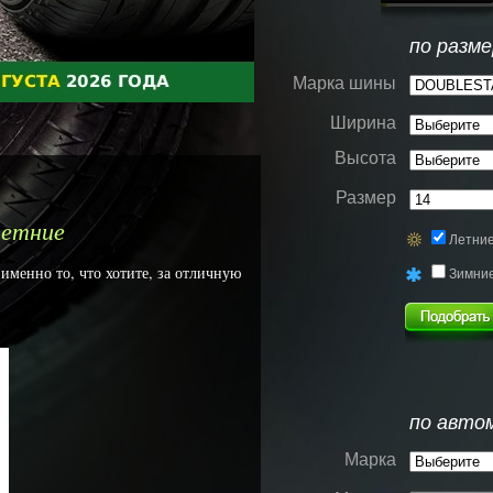
по разме
Марка шины
Ширина
Высота
Размер
етние
Летни
менно то, что хотите, за отличную
Зимни
по авто
Марка