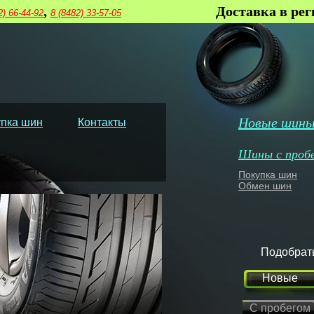
,
Доставка в ре
2) 66-44-92
8 (8482) 33-57-05
Новые шин
пка шин
Контакты
Шины с проб
Покупка шин
Обмен шин
Подобрат
Новые
С пробегом