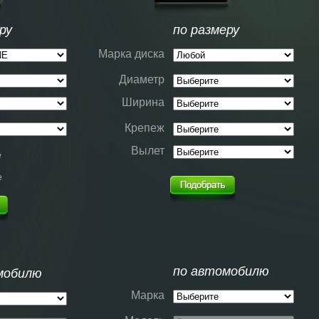
ру
по размеру
Марка диска
Диаметр
Ширина
Крепеж
Вылет
е
е
по автомобилю
мобилю
Марка