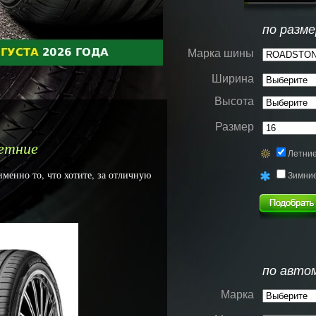
по разме
Марка шины
Ширина
Высота
Размер
етние
Летни
енно то, что хотите, за отличную
Зимни
по авто
Марка