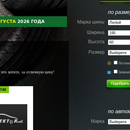
по разме
Марка шины
Ширина
Высота
Размер
Летни
 что хотите, за отличную цену!
Зимни
5748
по авто
Марка