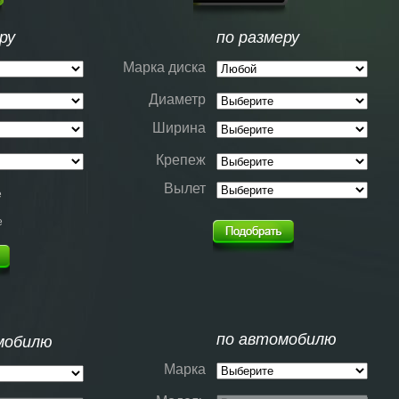
ру
по размеру
Марка диска
Диаметр
Ширина
Крепеж
Вылет
е
е
по автомобилю
мобилю
Марка