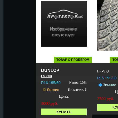
ТОВАР С ПРОБЕГОМ
ТО
DUNLOP
HKPL Q
FM 800
R15 195/60
R16 195/60
Износ: 10%
Зимние
Летние
В наличии: 3
Ц
Цена:
2500
руб.
3000
руб.
КУ
КУПИТЬ