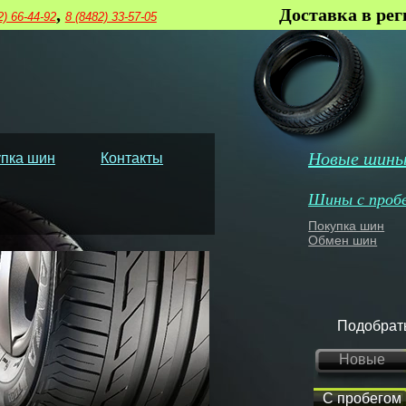
,
Доставка в ре
2) 66-44-92
8 (8482) 33-57-05
Новые шин
пка шин
Контакты
Шины с проб
Покупка шин
Обмен шин
Подобрат
Новые
С пробегом