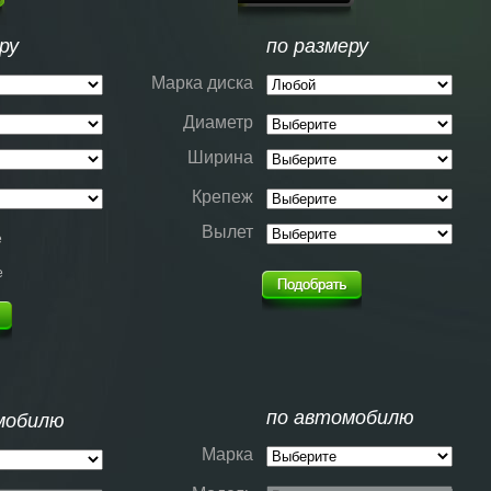
ру
по размеру
Марка диска
Диаметр
Ширина
Крепеж
Вылет
е
е
по автомобилю
мобилю
Марка