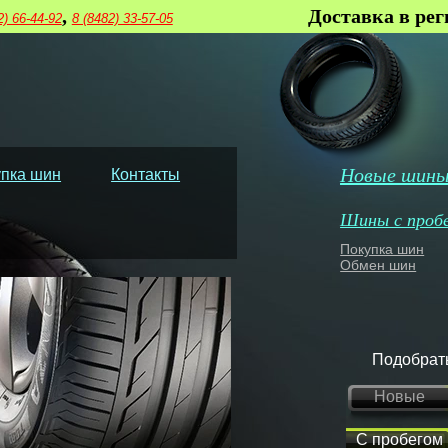
,
Доставка в ре
2) 66-44-92
8 (8482) 33-57-05
Новые шин
пка шин
Контакты
Шины с проб
Покупка шин
Обмен шин
Подобрат
Новые
С пробегом