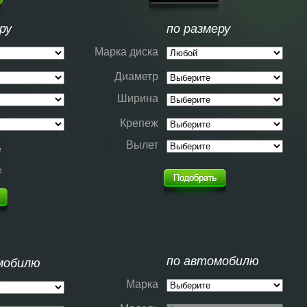
ру
по размеру
Марка диска
Диаметр
Ширина
Крепеж
Вылет
е
е
по автомобилю
мобилю
Марка