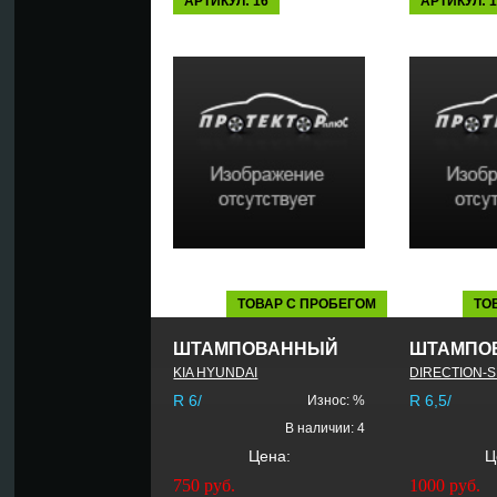
АРТИКУЛ: 16
АРТИКУЛ: 
ТОВАР С ПРОБЕГОМ
ТО
ШТАМПОВАННЫЙ
ШТАМПО
KIA HYUNDAI
DIRECTION-
R 6/
R 6,5/
Износ: %
В наличии: 4
Цена:
Ц
750
руб.
1000
руб.