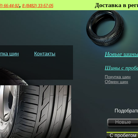
,
Доставка в ре
2) 66-44-92
8 (8482) 33-57-05
Новые шин
пка шин
Контакты
Шины с проб
Покупка шин
Обмен шин
Подобрат
Новые
С пробегом