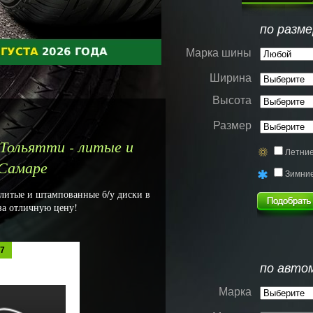
по разме
Марка шины
Ширина
Высота
Размер
 Тольятти - литые и
Летни
 Самаре
Зимни
 литые и штампованные б/у диски в
 за отличную цену!
17
по авто
Марка