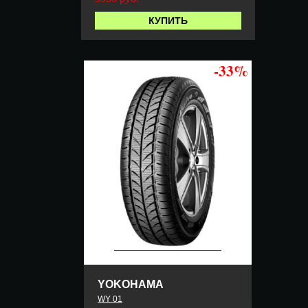
КУПИТЬ
-33%
YOKOHAMA
WY 01