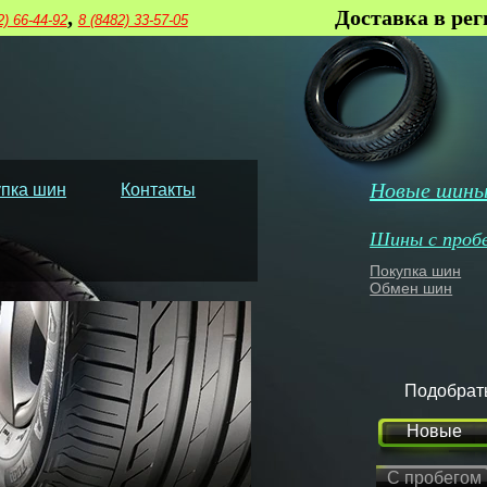
,
Доставка в ре
2) 66-44-92
8 (8482) 33-57-05
Новые шин
пка шин
Контакты
Шины с проб
Покупка шин
Обмен шин
Подобрат
Новые
С пробегом