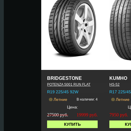
BRIDGESTONE
KUMHO
POTENZA S001 RUN FLAT
HS-52
R19 225/45 92W
R17 225/4
Летние
Летние
В наличии: 4
Цена:
Ц
27500 руб.
19999
руб.
7950
руб.
КУПИТЬ
КУ