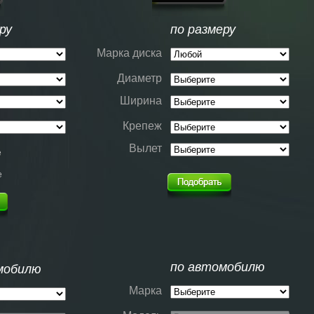
ру
по размеру
Марка диска
Диаметр
Ширина
Крепеж
Вылет
е
е
по автомобилю
мобилю
Марка