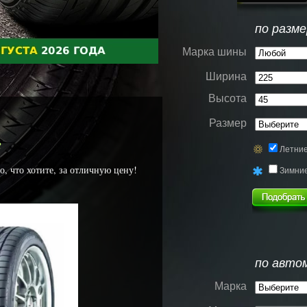
по разме
Марка шины
Ширина
Высота
Размер
е
Летни
, что хотите, за отличную цену!
Зимни
по авто
Марка