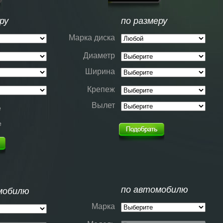
ру
по размеру
Марка диска
Диаметр
Ширина
Крепеж
Вылет
е
е
по автомобилю
мобилю
Марка