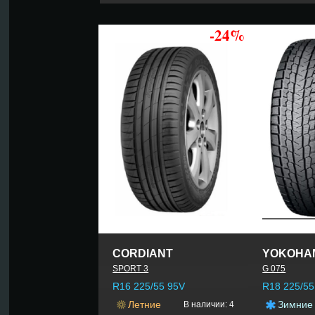
-24%
CORDIANT
YOKOHA
SPORT 3
G 075
R16 225/55 95V
R18 225/5
Летние
Зимние
В наличии: 4