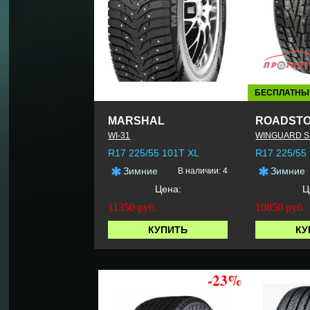
БЕСПЛАТНЫ
MARSHAL
ROADST
WI-31
WINGUARD S
R17 225/55 101T XL
R17 225/55
Зимние
Зимние
В наличии: 4
Цена:
Ц
11350
руб.
10850
руб.
КУПИТЬ
КУ
-23%