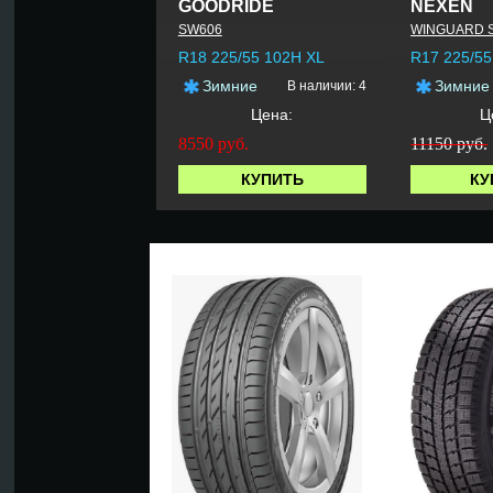
GOODRIDE
NEXEN
SW606
WINGUARD S
R18 225/55 102H XL
R17 225/55
Зимние
Зимние
В наличии: 4
Цена:
Ц
8550
руб.
11150 руб.
КУПИТЬ
КУ