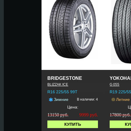
BRIDGESTONE
YOKOHA
BLIZZAK ICE
G 055
R16 225/55 99T
R19 225/5
Зимние
Летние
В наличии: 4
Цена:
Ц
13150 руб.
9999
руб.
17800 руб.
КУПИТЬ
КУ