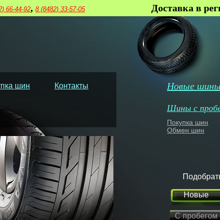
,
Доставка в ре
2) 66-44-92
8 (8482) 33-57-05
Новые шин
пка шин
Контакты
Шины с проб
Покупка шин
Обмен шин
Подобрат
Новые
С пробегом