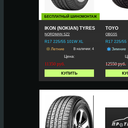
БЕСПЛАТНЫЙ ШИНОМОНТАЖ
IKON (NOKIAN) TYRES
TOYO
NORDMAN SZ2
OBGS5
R17 225/55 101W XL
R17 225/55
Летние
Зимние
В наличии: 4
Цена:
Ц
11350
руб.
12550 руб.
КУПИТЬ
КУ