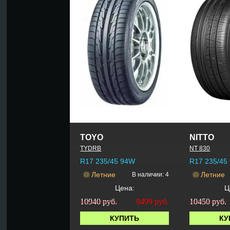
TOYO
NITTO
TYDRB
NT 830
R17 235/45 94W
R17 235/45
Летние
Летние
В наличии: 4
Цена:
Ц
10940 руб.
9499
руб.
10450 руб.
КУПИТЬ
КУ