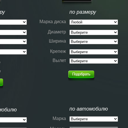
ру
по размеру
Марка диска
Диаметр
Ширина
Крепеж
Вылет
е
е
по автомобилю
мобилю
Марка