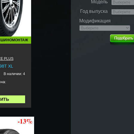
Модель
Год выпуска
Модификация
 ШИНОМОНТАЖ
CE PLUS
 98T XL
В наличии: 4
на:
ПИТЬ
-13%