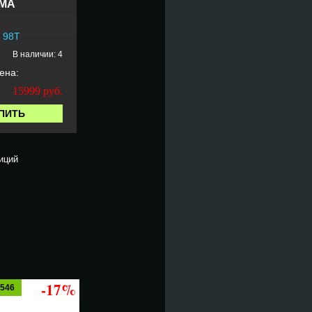
MA
 98T
В наличии: 4
ена:
15999
руб.
ПИТЬ
иций
-17%
5546