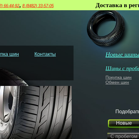
,
Доставка в ре
2) 66-44-92
8 (8482) 33-57-05
Новые шин
пка шин
Контакты
Шины с проб
Покупка шин
Обмен шин
Подобрат
Новые
С пробегом