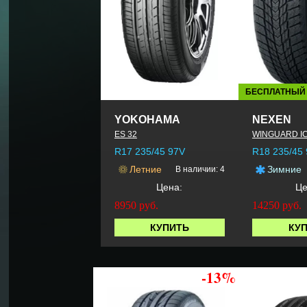
БЕСПЛАТНЫЙ
YOKOHAMA
NEXEN
ES 32
WINGUARD I
R17 235/45 97V
R18 235/45
Летние
Зимние
В наличии: 4
Цена:
Це
8950
руб.
14250
руб.
КУПИТЬ
КУ
-13%