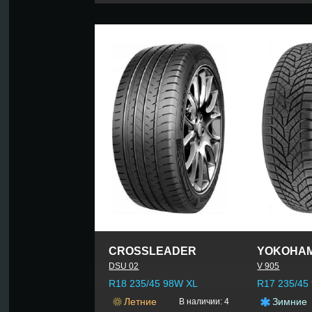
CROSSLEADER
YOKOHA
DSU 02
V 905
R18 235/45 98W XL
R17 235/45
Летние
Зимние
В наличии: 4