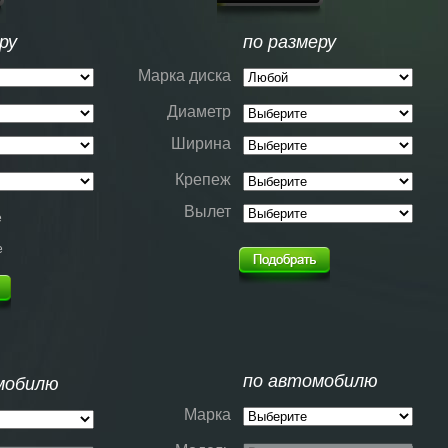
ру
по размеру
Марка диска
Диаметр
Ширина
Крепеж
Вылет
е
е
по автомобилю
мобилю
Марка