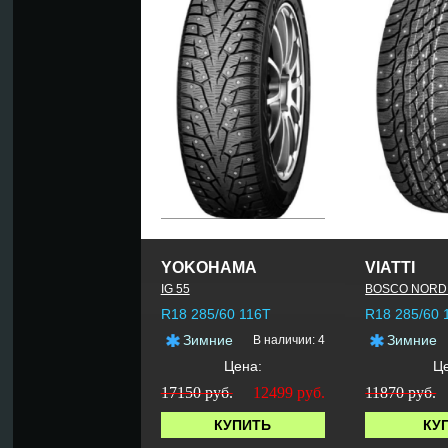
YOKOHAMA
VIATTI
IG 55
BOSCO NORDI
R18 285/60 116T
R18 285/60 
Зимние
Зимние
В наличии: 4
Цена:
Це
17150 руб.
12499
руб.
11870 руб.
КУПИТЬ
КУ