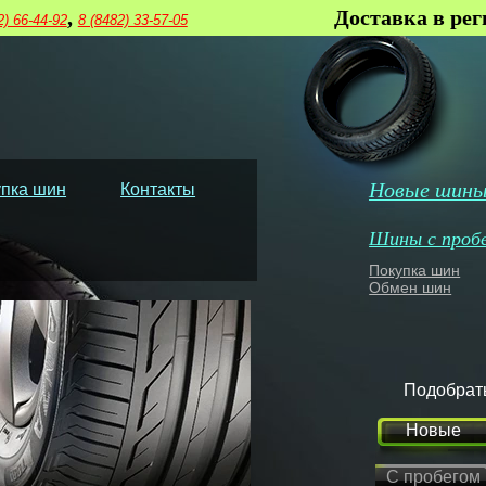
,
Доставка в ре
2) 66-44-92
8 (8482) 33-57-05
Новые шин
пка шин
Контакты
Шины с проб
Покупка шин
Обмен шин
Подобрат
Новые
С пробегом