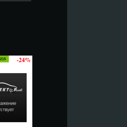
-24%
4215