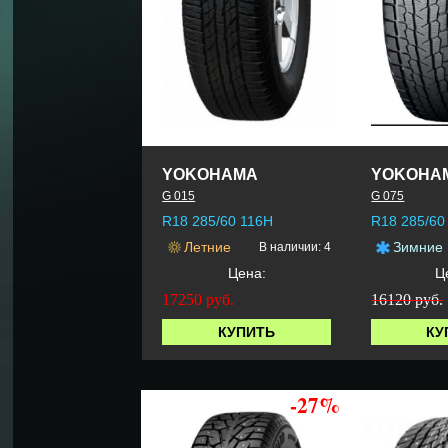
YOKOHAMA
YOKOHA
G 015
G 075
R18 285/60 116H
R18 285/60
Летние
Зимние
В наличии: 4
Цена:
Ц
17250
руб.
16120 руб.
КУПИТЬ
КУ
-27%