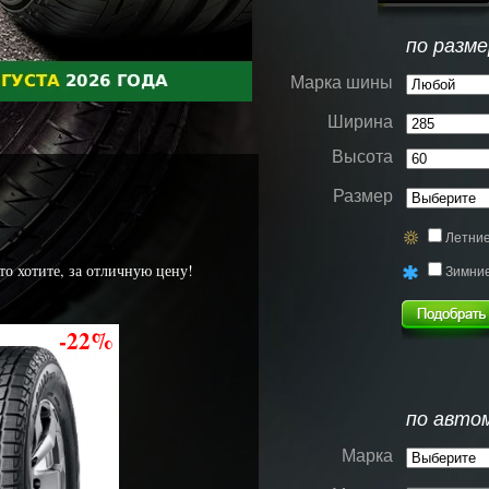
по разме
Марка шины
Ширина
Высота
Размер
Летни
то хотите, за отличную цену!
Зимни
-22%
по авто
Марка