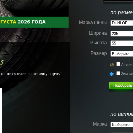
по разме
Марка шины
Ширина
Высота
Размер
5
Летни
о, что хотите, за отличную цену!
Зимни
%
по авто
Марка