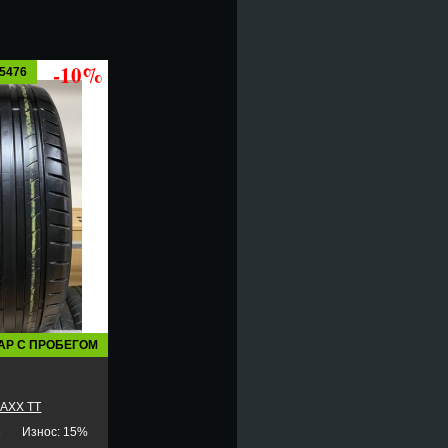
-10%
5476
АР С ПРОБЕГОМ
AXX TT
5
Износ: 15%