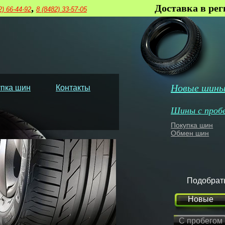
,
Доставка в ре
2) 66-44-92
8 (8482) 33-57-05
Новые шин
пка шин
Контакты
Шины с проб
Покупка шин
Обмен шин
Подобрат
Новые
С пробегом