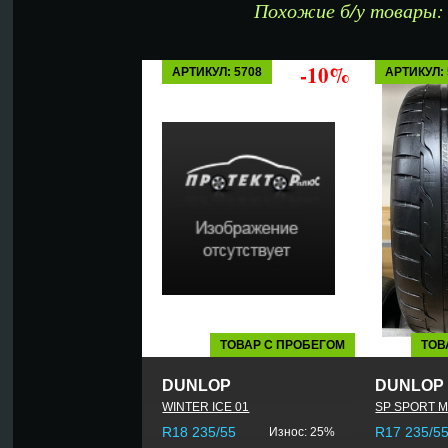
Похожие б/у товары:
-10%
АРТИКУЛ: 5708
АРТИКУЛ: 
ТОВАР С ПРОБЕГОМ
ТОВ
DUNLOP
DUNLOP
WINTER ICE 01
SP SPORT M
R18 235/55
R17 235/5
Износ: 25%