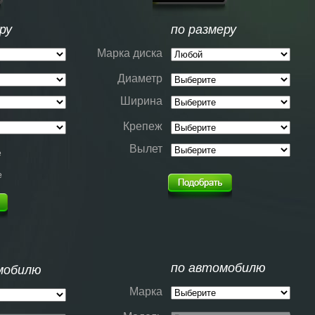
ру
по размеру
Марка диска
Диаметр
Ширина
Крепеж
Вылет
е
е
по автомобилю
мобилю
Марка