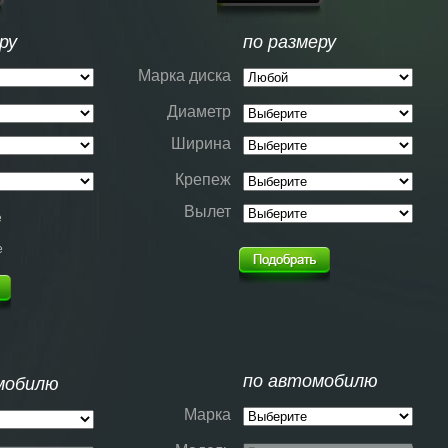
ру
по размеру
Марка диска
Диаметр
Ширина
Крепеж
Вылет
е
е
по автомобилю
мобилю
Марка