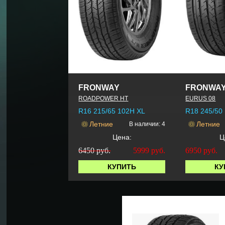
FRONWAY
FRONWA
ROADPOWER HT
EURUS 08
R16 215/65 102H XL
R18 245/50
Летние
Летние
В наличии: 4
Цена:
Ц
6450 руб.
5999
руб.
6950
руб.
КУПИТЬ
КУ