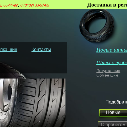
,
Доставка в ре
2) 66-44-92
8 (8482) 33-57-05
Новые шин
пка шин
Контакты
Шины с проб
Покупка шин
Обмен шин
Подобрат
Новые
С пробегом