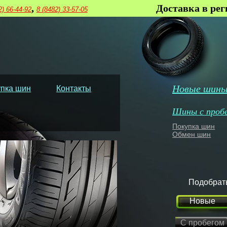
,
Доставка в ре
2) 66-44-92
8 (8482) 33-57-05
Новые шин
пка шин
Контакты
Шины с проб
Покупка шин
Обмен шин
Подобрат
Новые
С пробегом