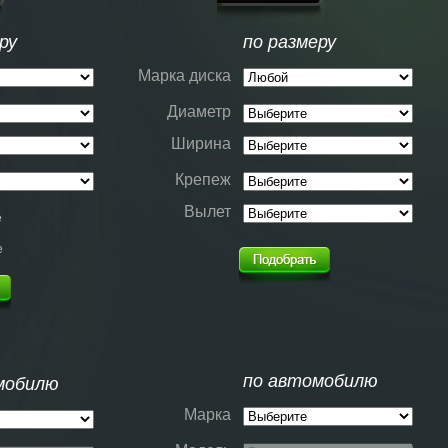
ру
по размеру
Марка диска
Диаметр
Ширина
Крепеж
Вылет
е
е
по автомобилю
мобилю
Марка