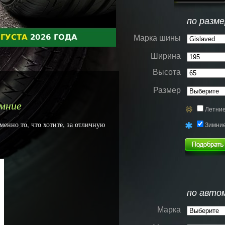
по разме
Марка шины
Ширина
Высота
Размер
имние
Летни
менно то, что хотите, за отличную
Зимни
по авто
Марка