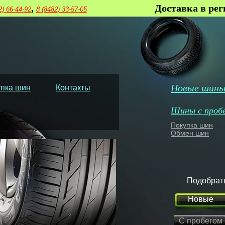
,
Доставка в ре
2) 66-44-92
8 (8482) 33-57-05
Новые шин
пка шин
Контакты
Шины с проб
Покупка шин
Обмен шин
Подобрат
Новые
С пробегом