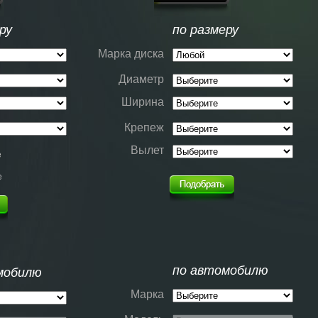
ру
по размеру
Марка диска
Диаметр
Ширина
Крепеж
Вылет
е
е
по автомобилю
мобилю
Марка