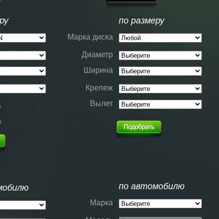
ру
по размеру
Марка диска
Диаметр
Ширина
Крепеж
Вылет
е
е
по автомобилю
мобилю
Марка