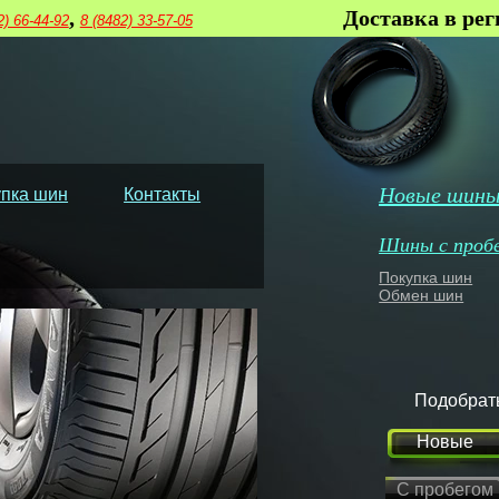
,
Доставка в ре
2) 66-44-92
8 (8482) 33-57-05
Новые шин
пка шин
Контакты
Шины с проб
Покупка шин
Обмен шин
Подобрат
Новые
С пробегом