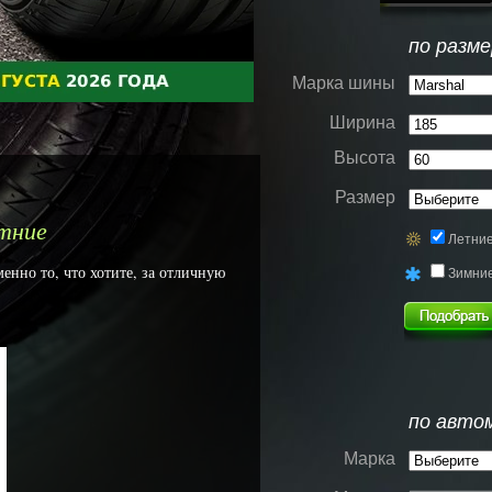
по разме
Марка шины
Ширина
Высота
Размер
тние
Летни
енно то, что хотите, за отличную
Зимни
по авто
Марка