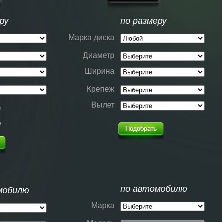
ру
по размеру
Марка диска
Диаметр
Ширина
Крепеж
Вылет
е
е
по автомобилю
мобилю
Марка