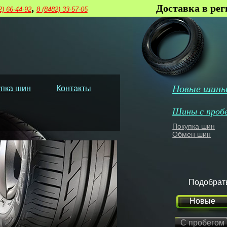
,
Доставка в ре
2) 66-44-92
8 (8482) 33-57-05
Новые шин
пка шин
Контакты
Шины с проб
Покупка шин
Обмен шин
Подобрат
Новые
С пробегом