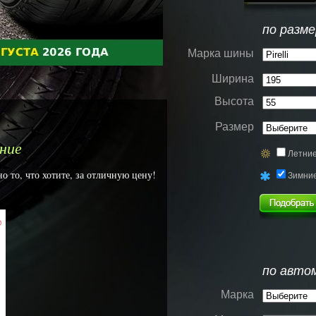
по разме
Марка шины
Ширина
Высота
Размер
мние
Летни
о то, что хотите, за отличную цену!
Зимни
%
по авто
Марка