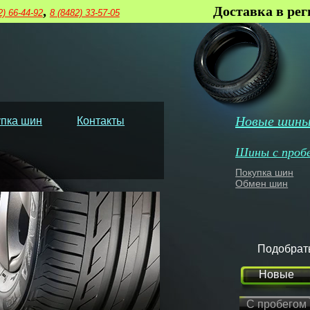
,
Доставка в ре
2) 66-44-92
8 (8482) 33-57-05
Новые шин
пка шин
Контакты
Шины с проб
Покупка шин
Обмен шин
Подобрат
Новые
С пробегом