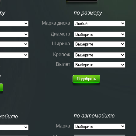
ру
по размеру
Марка диска
Диаметр
Ширина
Крепеж
Вылет
е
е
по автомобилю
мобилю
Марка