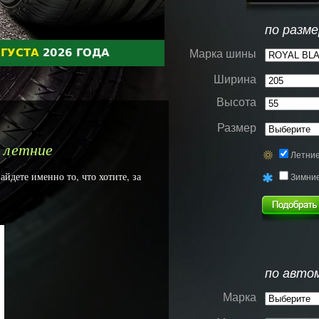
по разме
Марка шины
Ширина
Высота
Размер
 летние
Летни
дете именно то, что хотите, за
Зимни
по авто
Марка