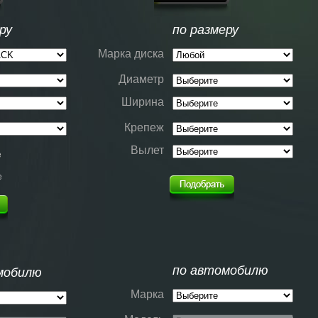
ру
по размеру
Марка диска
Диаметр
Ширина
Крепеж
Вылет
е
е
по автомобилю
мобилю
Марка