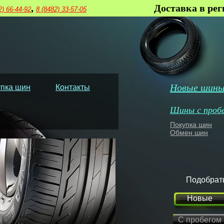
,
Доставка в ре
2) 66-44-92
8 (8482) 33-57-05
Новые шин
пка шин
Контакты
Шины с проб
Покупка шин
Обмен шин
Подобрат
Новые
С пробегом