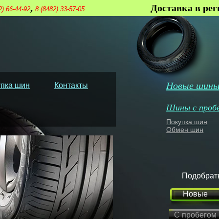
,
Доставка в ре
2) 66-44-92
8 (8482) 33-57-05
Новые шин
пка шин
Контакты
Шины с проб
Покупка шин
Обмен шин
Подобрат
Новые
С пробегом