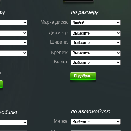
ру
по размеру
Марка диска
Диаметр
Ширина
Крепеж
Вылет
е
е
по автомобилю
мобилю
Марка