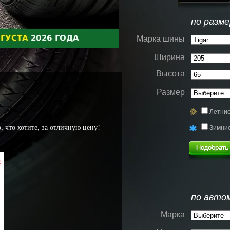
по разме
Марка шины
Ширина
Высота
Размер
Летни
, что хотите, за отличную цену!
Зимни
%
по авто
Марка