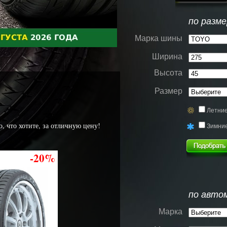
по разме
Марка шины
Ширина
Высота
Размер
Летни
, что хотите, за отличную цену!
Зимни
-20%
по авто
Марка