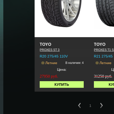
TOYO
TOYO
PROXES ST 3
PROXES T1 
R20 275/45 110V
R21 275/45
Летние
Летние
В наличии: 4
Цена:
Ц
27950
руб.
31250 руб.
КУПИТЬ
КУ
1