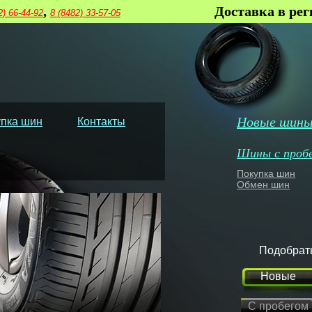
,
Доставка в ре
2) 66-44-92
8 (8482) 33-57-05
Новые шин
пка шин
Контакты
Шины с проб
Покупка шин
Обмен шин
Подобрат
Новые
С пробегом