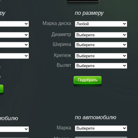
ру
по размеру
Марка диска
Диаметр
Ширина
Крепеж
Вылет
е
е
по автомобилю
мобилю
Марка