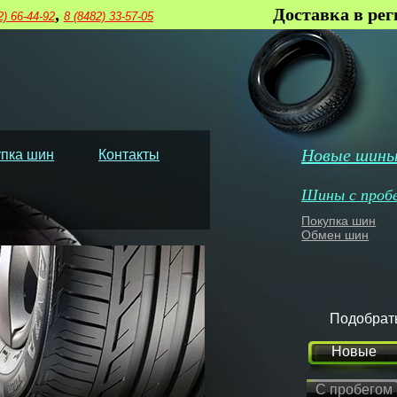
,
Доставка в ре
2) 66-44-92
8 (8482) 33-57-05
Новые шин
пка шин
Контакты
Шины с проб
Покупка шин
Обмен шин
Подобрат
Новые
С пробегом