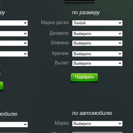
ру
по размеру
Марка диска
Диаметр
Ширина
Крепеж
Вылет
е
е
по автомобилю
мобилю
Марка