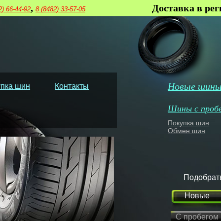
,
Доставка в ре
2) 66-44-92
8 (8482) 33-57-05
Новые шин
пка шин
Контакты
Шины с проб
Покупка шин
Обмен шин
Подобрат
Новые
С пробегом