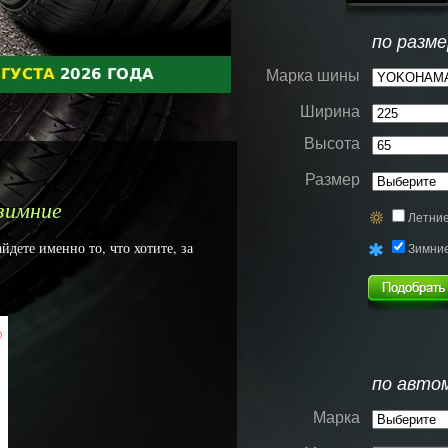
по разме
Марка шины
Ширина
Высота
Размер
зимние
Летни
ете именно то, что хотите, за
Зимни
%
по авто
Марка