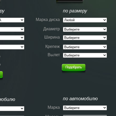
ру
по размеру
Марка диска
Диаметр
Ширина
Крепеж
Вылет
е
е
по автомобилю
мобилю
Марка