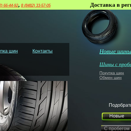
,
Доставка в ре
2) 66-44-92
8 (8482) 33-57-05
Новые шин
пка шин
Контакты
Шины с проб
Покупка шин
Обмен шин
Подобрат
Новые
С пробегом