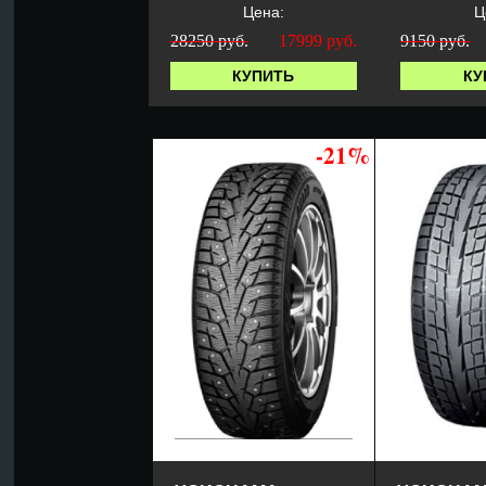
Цена:
Ц
28250 руб.
17999
руб.
9150 руб.
КУПИТЬ
КУ
-21%