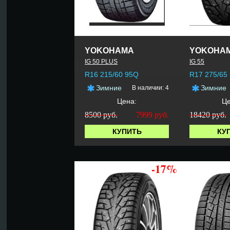
YOKOHAMA
YOKOHA
IG 50 PLUS
IG 55
R16 215/60 95Q
R17 275/65
Зимние
Зимние
В наличии: 4
Цена:
Це
8500 руб.
7999
руб.
18420 руб.
КУПИТЬ
КУ
-17%