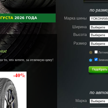
по разме
Марка шины
Ширина
Высота
Размер
ние
Летни
то, что хотите, за отличную цену!
Зимни
-40%
по авто
Марка