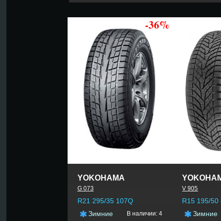
-36%
YOKOHAMA
YOKOHA
G 073
V 905
R21 295/35 107Q
R15 195/50
Зимние
Зимние
В наличии: 4