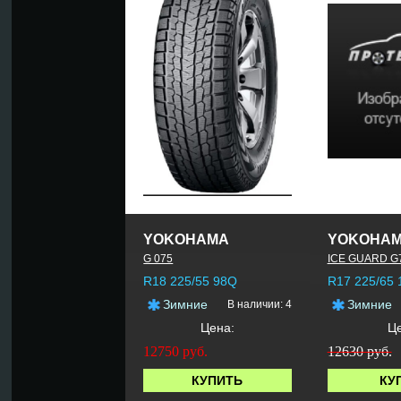
YOKOHAMA
YOKOHA
G 075
ICE GUARD G
R18 225/55 98Q
R17 225/65
Зимние
Зимние
В наличии: 4
Цена:
Ц
12750
руб.
12630 руб.
КУПИТЬ
КУ