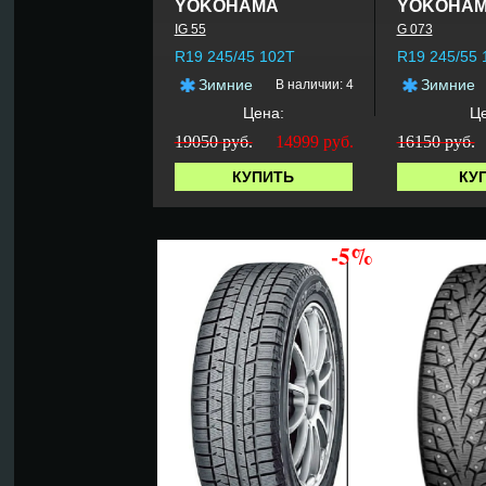
YOKOHAMA
YOKOHA
IG 55
G 073
R19 245/45 102T
R19 245/55
Зимние
Зимние
В наличии: 4
Цена:
Це
19050 руб.
14999
руб.
16150 руб.
КУПИТЬ
КУ
-5%