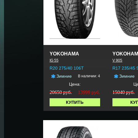
YOKOHAMA
YOKOHA
IG 55
V 905
R20 275/40 106T
R17 235/45 
Зимние
Зимние
В наличии: 4
Цена:
Це
20650 руб.
13999
руб.
15040 руб.
КУПИТЬ
КУ