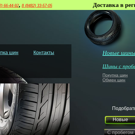
,
Доставка в ре
2) 66-44-92
8 (8482) 33-57-05
Новые шин
пка шин
Контакты
Шины с проб
Покупка шин
Обмен шин
Подобрат
Новые
С пробегом