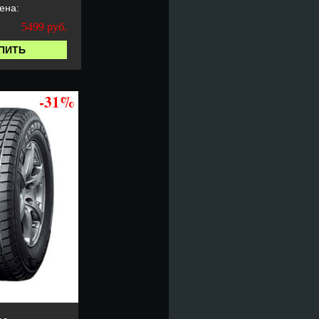
ена:
5499
руб.
ПИТЬ
-31%