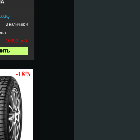
MA
 103Q
В наличии: 4
на:
10999
руб.
ПИТЬ
-18%