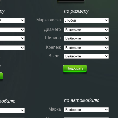
ру
по размеру
Марка диска
Диаметр
Ширина
Крепеж
Вылет
е
е
по автомобилю
мобилю
Марка