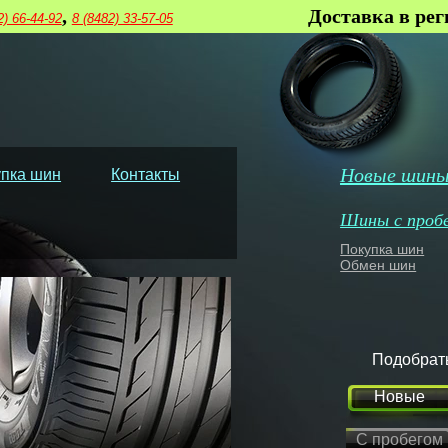
,
Доставка в ре
2) 66-44-92
8 (8482) 33-57-05
Новые шин
пка шин
Контакты
Шины с проб
Покупка шин
Обмен шин
Подобрат
Новые
С пробегом