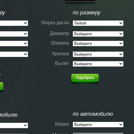
ру
по размеру
Марка диска
Диаметр
Ширина
Крепеж
Вылет
е
е
по автомобилю
мобилю
Марка