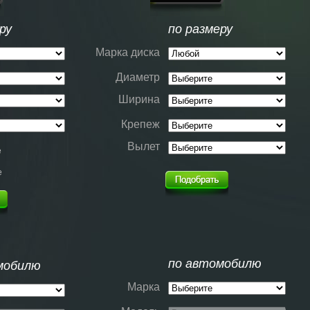
ру
по размеру
Марка диска
Диаметр
Ширина
Крепеж
Вылет
е
е
по автомобилю
мобилю
Марка