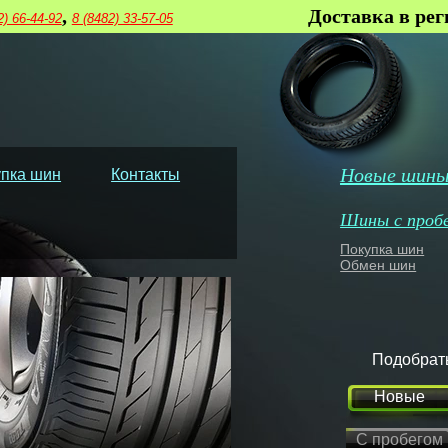
,
Доставка в ре
2) 66-44-92
8 (8482) 33-57-05
Новые шин
пка шин
Контакты
Шины с проб
Покупка шин
Обмен шин
Подобрат
Новые
С пробегом